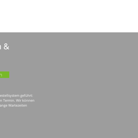
n &
n
estellsystem geführt:
nen Termin. Wir können
lange Wartezeiten