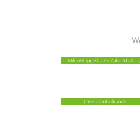
We
Mikroskopgestützte Zahnerhaltun
Laserzahnheilkunde