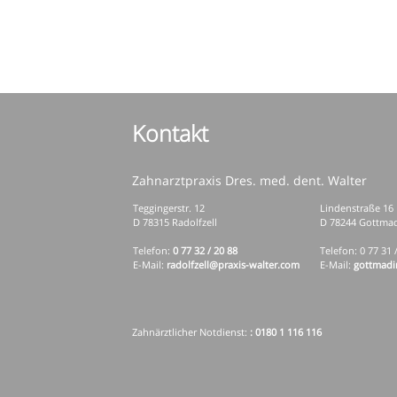
Kontakt
Zahnarztpraxis Dres. med. dent. Walter
Teggingerstr. 12
Lindenstraße 16
D 78315 Radolfzell
D 78244 Gottma
Telefon:
0 77 32 / 20 88
Telefon:
0 77 31 
E-Mail:
radolfzell
@praxis-walter.com
E-Mail:
gottmadi
Zahnärztlicher Notdienst:
: 0180 1 116 116