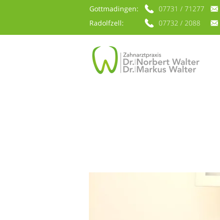
Gottmadingen:
07731 / 71277
go
Radolfzell:
07732 / 2088
ra