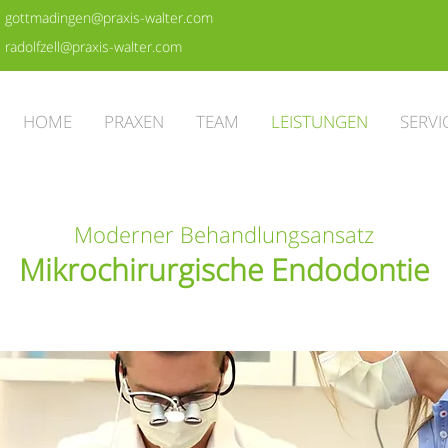
ttmadingen@praxis-walter.com
dolfzell@praxis-walter.com
HOME
PRAXEN
TEAM
LEISTUNGEN
SERVI
Moderner Behandlungsansatz
Mikrochirurgische Endodontie