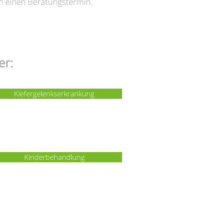
ch einen Beratungstermin.
er:
Kiefergelenkserkrankung
Kinderbehandlung